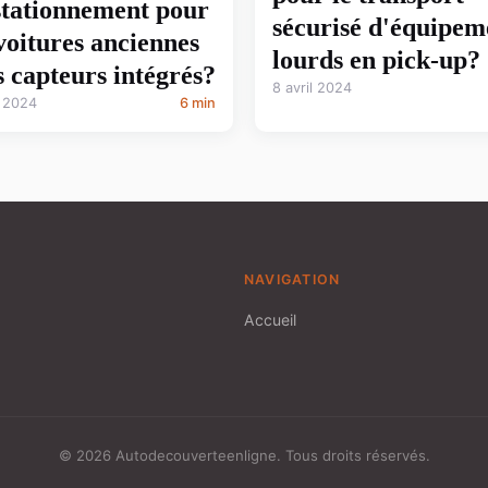
stationnement pour
sécurisé d'équipem
 voitures anciennes
lourds en pick-up?
s capteurs intégrés?
8 avril 2024
l 2024
6 min
NAVIGATION
Accueil
© 2026 Autodecouverteenligne. Tous droits réservés.