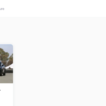
ure
r