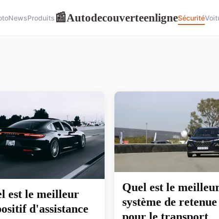
Autodecouverteenligne
📰
to
News
Produits
Sécurité
Voit
Quel est le meilleu
l est le meilleur
système de retenue
ositif d'assistance
pour le transport