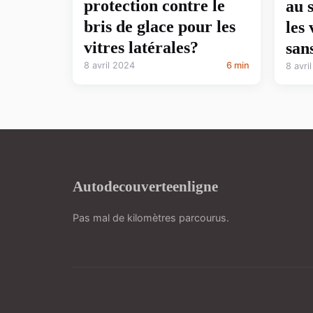
protection contre le
au 
bris de glace pour les
les
vitres latérales?
san
8 avril 2024
6 min
8 avri
Autodecouverteenligne
Pas mal de kilomètres parcourus.