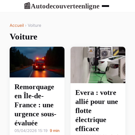
Autodecouverteenligne
📰
Accueil
› Voiture
Voiture
Remorquage
Evera : votre
en Île-de-
allié pour une
France : une
flotte
urgence sous-
électrique
évaluée
efficace
05/04/2026 15:19
9 min