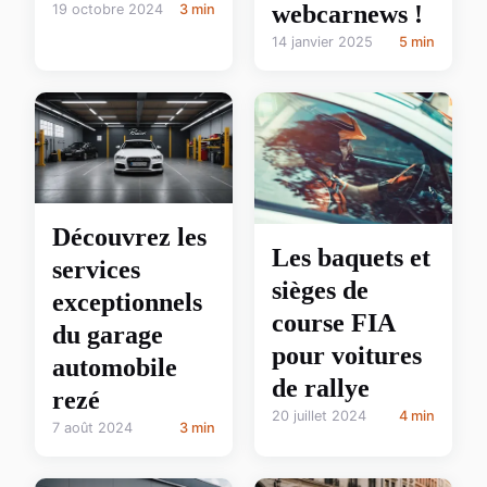
webcarnews !
19 octobre 2024
3 min
14 janvier 2025
5 min
Découvrez les
Les baquets et
services
sièges de
exceptionnels
course FIA
du garage
pour voitures
automobile
de rallye
rezé
20 juillet 2024
4 min
7 août 2024
3 min