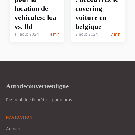
location de
covering
véhicules: loa
voiture en
vs. lld
belgique
14 août 2024
4 min
2 août 2024
7 min
Autodecouverteenligne
Pas mal de kilomètres parcourus.
NAVIGATION
Accueil